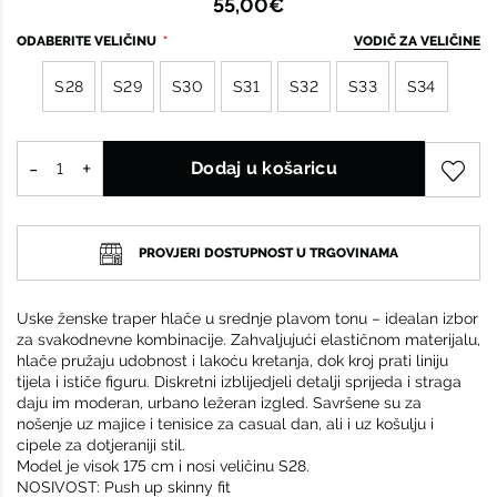
55,00€
ODABERITE VELIČINU
VODIČ ZA VELIČINE
S28
S29
S30
S31
S32
S33
S34
Dodaj u košaricu
PROVJERI DOSTUPNOST U TRGOVINAMA
Uske ženske traper hlače u srednje plavom tonu – idealan izbor
za svakodnevne kombinacije. Zahvaljujući elastičnom materijalu,
hlače pružaju udobnost i lakoću kretanja, dok kroj prati liniju
tijela i ističe figuru. Diskretni izblijedjeli detalji sprijeda i straga
daju im moderan, urbano ležeran izgled. Savršene su za
nošenje uz majice i tenisice za casual dan, ali i uz košulju i
cipele za dotjeraniji stil.
Model je visok 175 cm i nosi veličinu S28.
NOSIVOST: Push up skinny fit