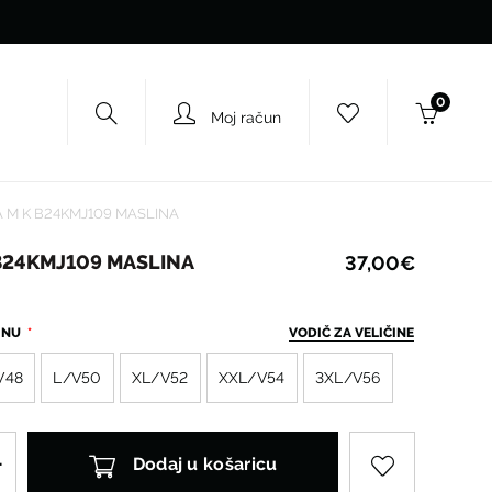
0
Moj račun
 M K B24KMJ109 MASLINA
B24KMJ109 MASLINA
37,00€
ČINU
VODIČ ZA VELIČINE
V48
L/V50
XL/V52
XXL/V54
3XL/V56
Dodaj u košaricu