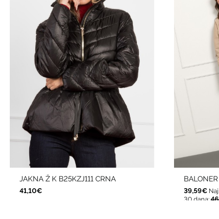
JAKNA Ž K B25KZJ111 CRNA
BALONER 
41,10€
39,59€
Naj
46
30 dana: