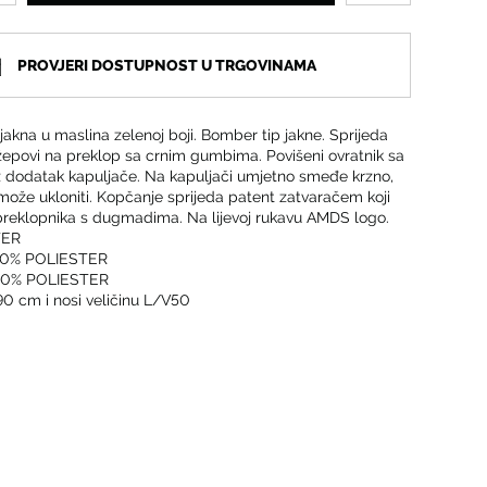
PROVJERI DOSTUPNOST U TRGOVINAMA
akna u maslina zelenoj boji. Bomber tip jakne. Sprijeda
džepovi na preklop sa crnim gumbima. Povišeni ovratnik sa
 dodatak kapuljače. Na kapuljači umjetno smeđe krzno,
može ukloniti. Kopčanje sprijeda patent zatvaračem koji
 preklopnika s dugmadima. Na lijevoj rukavu AMDS logo.
TER
00% POLIESTER
00% POLIESTER
90 cm i nosi veličinu L/V50