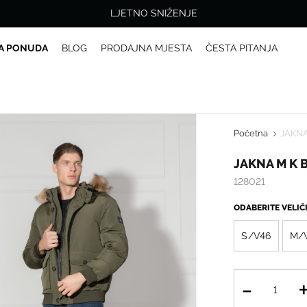
LJETNO SNIŽENJE
A PONUDA
BLOG
PRODAJNA MJESTA
ČESTA PITANJA
Početna
JAKNA
JAKNA M K 
128021
ODABERITE VELI
S/V46
M/