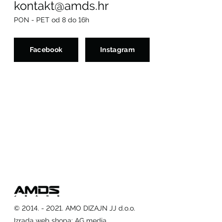
kontakt@amds.hr
PON - PET od 8 do 16h
Facebook
Instagram
© 2014. - 2021. AMO DIZAJN JJ d.o.o.
Izrada web shopa
:
AG media