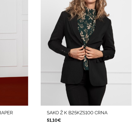
RAPER
SAKO Ž K B25KZS100 CRNA
51,10€