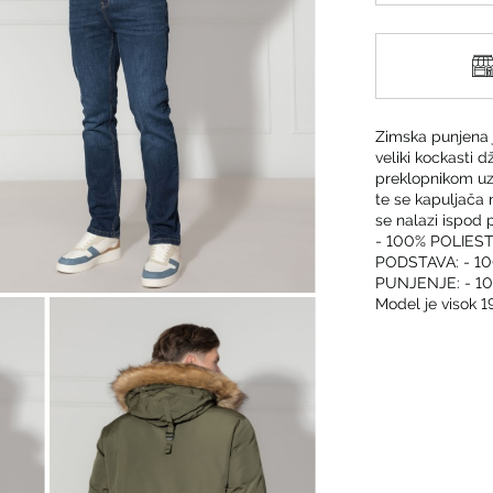
Zimska punjena j
veliki kockasti 
preklopnikom uz
te se kapuljača 
se nalazi ispod
- 100% POLIES
PODSTAVA: - 1
PUNJENJE: - 1
Model je visok 1