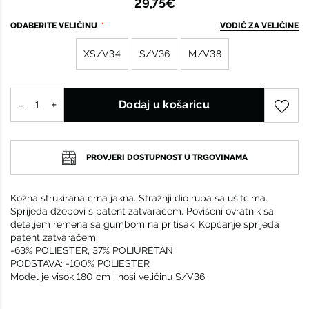
29,75€
ODABERITE VELIČINU
VODIČ ZA VELIČINE
XS/V34
S/V36
M/V38
Dodaj u košaricu
PROVJERI DOSTUPNOST U TRGOVINAMA
Kožna strukirana crna jakna. Stražnji dio ruba sa ušitcima.
Sprijeda džepovi s patent zatvaračem. Povišeni ovratnik sa
detaljem remena sa gumbom na pritisak. Kopčanje sprijeda
patent zatvaračem.
-63% POLIESTER, 37% POLIURETAN
PODSTAVA: -100% POLIESTER
Model je visok 180 cm i nosi veličinu S/V36