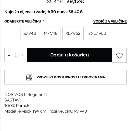
29,12€
36,40€
Najniža cijena u zadnjih 30 dana: 36,40€
ODABERITE VELIČINU
VODIČ ZA VELIČINE
S/V46
M/V48
XL/V52
3XL/V56
Dodaj u košaricu
PROVJERI DOSTUPNOST U TRGOVINAMA
NOSIVOST: Regular fit
SASTAV:
100% Pamuk
Model je visok 194 cm i nosi veličinu M/V48