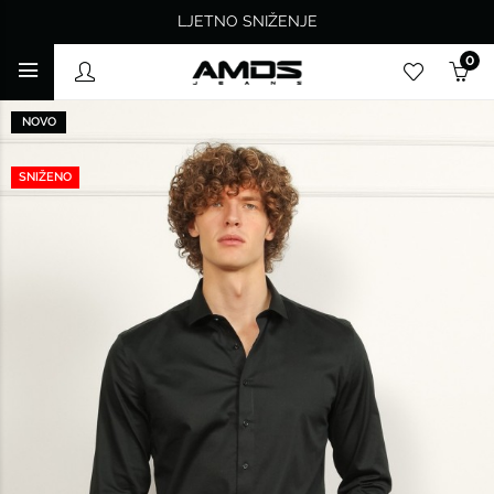
LJETNO SNIŽENJE
0
NOVO
SNIŽENO