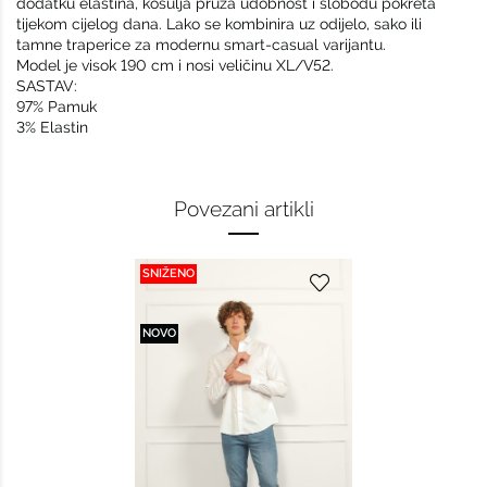
dodatku elastina, košulja pruža udobnost i slobodu pokreta
tijekom cijelog dana. Lako se kombinira uz odijelo, sako ili
tamne traperice za modernu smart-casual varijantu.
Model je visok 190 cm i nosi veličinu XL/V52.
SASTAV:
97% Pamuk
3% Elastin
Povezani artikli
SNIŽENO
NOVO