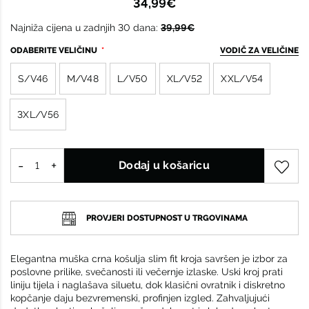
34,99€
Najniža cijena u zadnjih 30 dana:
39,99€
ODABERITE VELIČINU
VODIČ ZA VELIČINE
S/V46
M/V48
L/V50
XL/V52
XXL/V54
3XL/V56
Dodaj u košaricu
PROVJERI DOSTUPNOST U TRGOVINAMA
Elegantna muška crna košulja slim fit kroja savršen je izbor za
poslovne prilike, svečanosti ili večernje izlaske. Uski kroj prati
liniju tijela i naglašava siluetu, dok klasični ovratnik i diskretno
kopčanje daju bezvremenski, profinjen izgled. Zahvaljujući