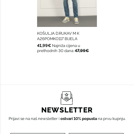
KOŠULJA D.RUKAV M K
A26POMKO117 BIJELA
41,99€
Najniža cijena u
47,99€
prethodnih 30 dana:
NEWSLETTER
Prijavi se na naš newsletter i
ostvari 10% popusta
na prvu kupnju.