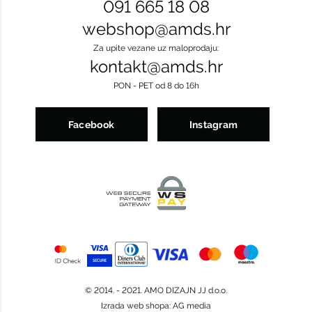
091 665 18 08
webshop@amds.hr
Za upite vezane uz maloprodaju:
kontakt@amds.hr
PON - PET od 8 do 16h
Facebook
Instagram
© 2014. - 2021. AMO DIZAJN JJ d.o.o.
Izrada web shopa
:
AG media