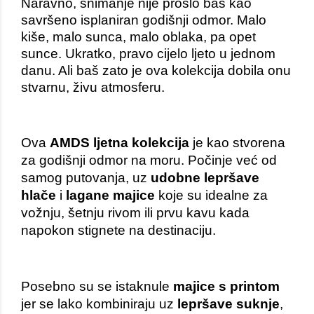
Naravno, snimanje nije prošlo baš kao 
savršeno isplaniran godišnji odmor. Malo 
kiše, malo sunca, malo oblaka, pa opet 
sunce. Ukratko, pravo cijelo ljeto u jednom 
danu. Ali baš zato je ova kolekcija dobila onu 
stvarnu, živu atmosferu.
Ova 
AMDS ljetna kolekcija
 je kao stvorena 
za godišnji odmor na moru. Počinje već od 
samog putovanja, uz 
udobne lepršave 
hlače
 i 
lagane majice
 koje su idealne za 
vožnju, šetnju rivom ili prvu kavu kada 
napokon stignete na destinaciju.
Posebno su se istaknule 
majice s printom
jer se lako kombiniraju uz 
lepršave suknje
, 