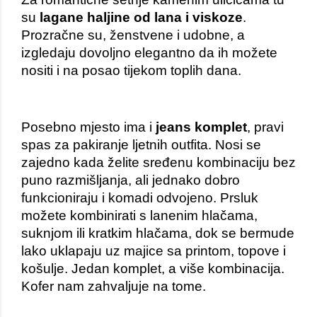
su 
lagane haljine
 od lana i viskoze
. 
Prozračne su, ženstvene i udobne, a 
izgledaju dovoljno elegantno da ih možete 
nositi i na posao tijekom toplih dana. 
Posebno mjesto ima i 
jeans 
komplet
, pravi 
spas za pakiranje ljetnih outfita. Nosi se 
zajedno kada želite sređenu kombinaciju bez 
puno razmišljanja, ali jednako dobro 
funkcioniraju i komadi odvojeno. Prsluk 
možete kombinirati s lanenim hlačama, 
suknjom ili kratkim hlačama, dok se bermude 
lako uklapaju uz majice sa printom, topove i 
košulje. Jedan komplet, a više kombinacija. 
Kofer nam zahvaljuje na tome. 