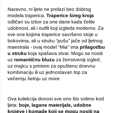
Naravno, ni ljeto ne prolazi bez dobrog 
modela traperica. 
Traperice šireg kroja
odličan su izbor za one dane kada želite 
udobnost, ali i outfit koji izgleda moderno. Za 
sve one kojima traperice savršeno stoje u 
bokovima, ali u struku “pušu” jače od ljetnog 
maestrala - ovaj model "Mia" ima 
prilagodbu 
u struku
 koja spašava stvar. Mogu se nositi 
uz 
romantičnu 
bluzu
 za ženstveniji izgled, 
uz majicu s printom za opuštenu dnevnu 
kombinaciju ili uz jednostavan top za 
večernju šetnju uz more.
Ova kolekcija donosi sve ono što volimo kod 
ljeta: 
boje, lagane materijale, udobne 
krojeve i komade koji se mogu nositi na 