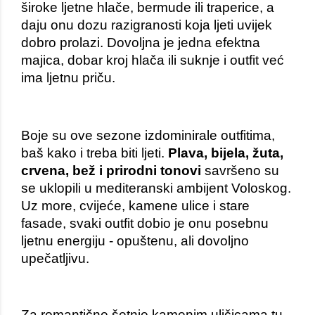
široke ljetne hlače, bermude ili traperice, a 
daju onu dozu razigranosti koja ljeti uvijek 
dobro prolazi. Dovoljna je jedna efektna 
majica, dobar kroj hlača ili suknje i outfit već 
ima ljetnu priču.
Boje su ove sezone izdominirale outfitima, 
baš kako i treba biti ljeti. 
Plava, bijela, žuta, 
crvena, bež i prirodni tonovi
 savršeno su 
se uklopili u mediteranski ambijent Voloskog. 
Uz more, cvijeće, kamene ulice i stare 
fasade, svaki outfit dobio je onu posebnu 
ljetnu energiju - opuštenu, ali dovoljno 
upečatljivu.
Za romantične šetnje kamenim uličicama tu 