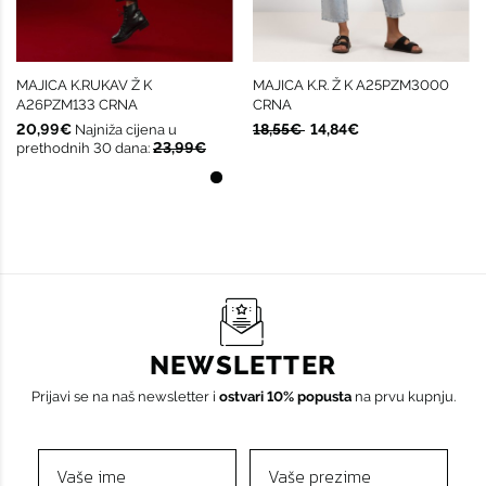
MAJICA K.RUKAV Ž K
MAJICA K.R. Ž K A25PZM3000
A26PZM133 CRNA
CRNA
20,99€
18,55€
14,84€
Najniža cijena u
23,99€
prethodnih 30 dana:
NEWSLETTER
Prijavi se na naš newsletter i
ostvari 10% popusta
na prvu kupnju.