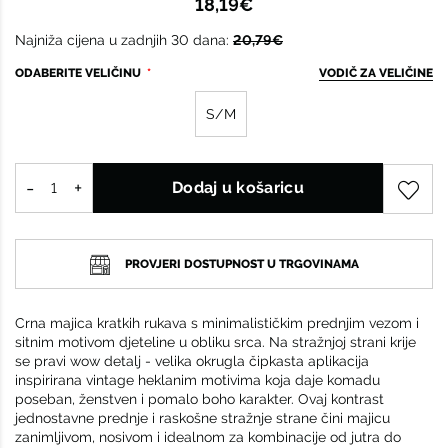
18,19€
Najniža cijena u zadnjih 30 dana:
20,79€
ODABERITE VELIČINU
VODIČ ZA VELIČINE
S/M
Dodaj u košaricu
PROVJERI DOSTUPNOST U TRGOVINAMA
Crna majica kratkih rukava s minimalističkim prednjim vezom i
sitnim motivom djeteline u obliku srca. Na stražnjoj strani krije
se pravi wow detalj - velika okrugla čipkasta aplikacija
inspirirana vintage heklanim motivima koja daje komadu
poseban, ženstven i pomalo boho karakter. Ovaj kontrast
jednostavne prednje i raskošne stražnje strane čini majicu
zanimljivom, nosivom i idealnom za kombinacije od jutra do