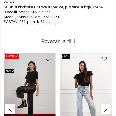
večeri.
Stilski funkcionira uz uske traperice, plisirane suknje, kožne
hlače ili lagane široke hlače.
Model je visok 173 cm i nosi S/M.
SASTAV: 95% pamuk, 5% elastin
Povezani artikli
SNIŽENO
-20%
NOVO