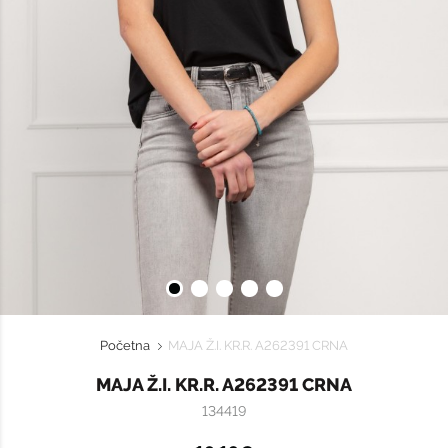
Početna
MAJA Ž.I. KR.R. A262391 CRNA
MAJA Ž.I. KR.R. A262391 CRNA
134419