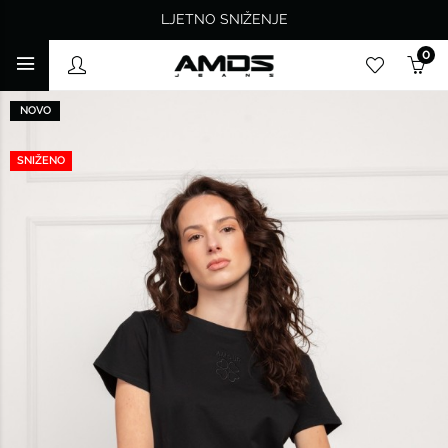
LJETNO SNIŽENJE
0
NOVO
SNIŽENO