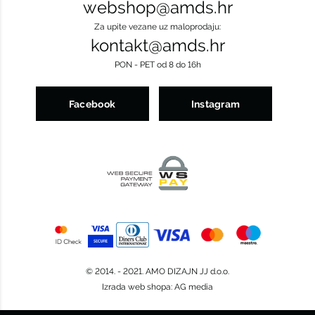
webshop@amds.hr
Za upite vezane uz maloprodaju:
kontakt@amds.hr
PON - PET od 8 do 16h
Facebook
Instagram
© 2014. - 2021. AMO DIZAJN JJ d.o.o.
Izrada web shopa
:
AG media