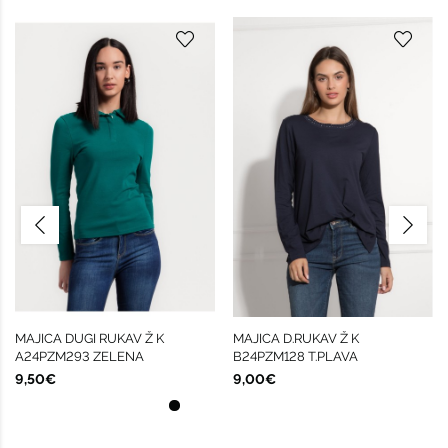
MAJICA DUGI RUKAV Ž K
MAJICA D.RUKAV Ž K
A24PZM293 ZELENA
B24PZM128 T.PLAVA
9,50€
9,00€