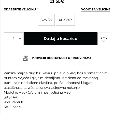
11,55€
ODABERITE VELIČINU
VODIČ ZA VELIČINE
S/V36
XL/V42
Dodaj u košaricu
PROVJERI DOSTUPNOST U TRGOVINAMA
Ženska majica dugih rukava u prljavo bijeloj boji s romantičnim
printom cvijeća i sjajnim detaljima. Izrađena od mekanog
pamuka s dodatkom elastina, pruža udobnost i laganu
elastičnost, savršena za svakodnevno nošenje.
Model je visok 175 cm i nosi veličinu V36.
SASTAV:
95% Pamuk
5% Elastin