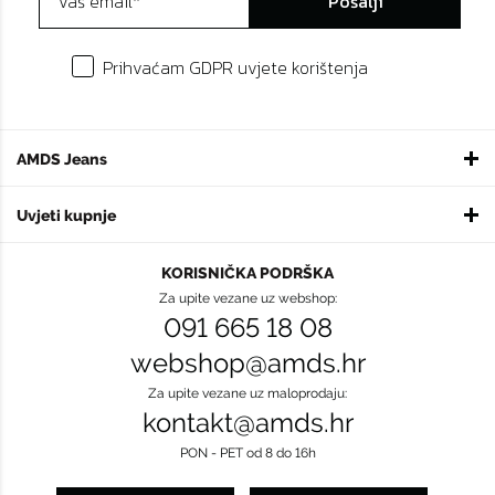
Pošalji
Prihvaćam GDPR uvjete korištenja
AMDS Jeans
Uvjeti kupnje
KORISNIČKA PODRŠKA
Za upite vezane uz webshop:
091 665 18 08
webshop@amds.hr
Za upite vezane uz maloprodaju:
kontakt@amds.hr
PON - PET od 8 do 16h