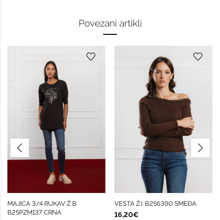
Povezani artikli
MAJICA 3/4 RUKAV Ž B
VESTA Ž.I. B256390 SMEĐA
B25PZM137 CRNA
16,20€