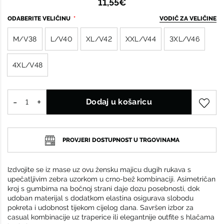
11,55€
ODABERITE VELIČINU
VODIČ ZA VELIČINE
M/V38
L/V40
XL/V42
XXL/V44
3XL/V46
4XL/V48
Dodaj u košaricu
PROVJERI DOSTUPNOST U TRGOVINAMA
Izdvojite se iz mase uz ovu žensku majicu dugih rukava s
upečatljivim zebra uzorkom u crno-bež kombinaciji. Asimetričan
kroj s gumbima na bočnoj strani daje dozu posebnosti, dok
udoban materijal s dodatkom elastina osigurava slobodu
pokreta i udobnost tijekom cijelog dana. Savršen izbor za
casual kombinacije uz traperice ili elegantnije outfite s hlačama