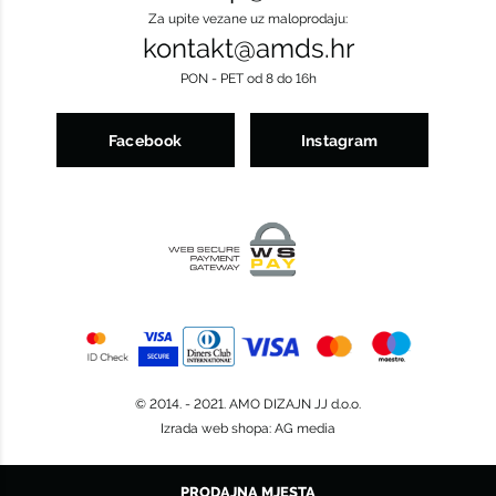
Za upite vezane uz maloprodaju:
kontakt@amds.hr
PON - PET od 8 do 16h
Facebook
Instagram
© 2014. - 2021. AMO DIZAJN JJ d.o.o.
Izrada web shopa
:
AG media
PRODAJNA MJESTA