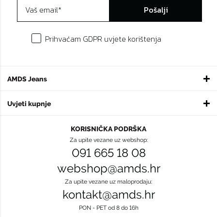
Pošalji
Prihvaćam GDPR uvjete korištenja
AMDS Jeans
Uvjeti kupnje
KORISNIČKA PODRŠKA
Za upite vezane uz webshop:
091 665 18 08
webshop@amds.hr
Za upite vezane uz maloprodaju:
kontakt@amds.hr
PON - PET od 8 do 16h