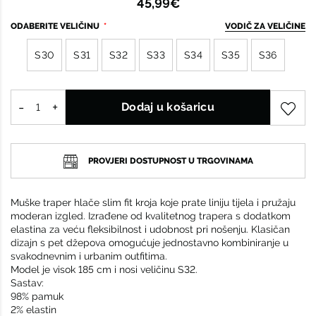
45,99€
ODABERITE VELIČINU
VODIČ ZA VELIČINE
S30
S31
S32
S33
S34
S35
S36
Dodaj u košaricu
PROVJERI DOSTUPNOST U TRGOVINAMA
Muške traper hlače slim fit kroja koje prate liniju tijela i pružaju
moderan izgled. Izrađene od kvalitetnog trapera s dodatkom
elastina za veću fleksibilnost i udobnost pri nošenju. Klasičan
dizajn s pet džepova omogućuje jednostavno kombiniranje u
svakodnevnim i urbanim outfitima.
Model je visok 185 cm i nosi veličinu S32.
Sastav:
98% pamuk
2% elastin