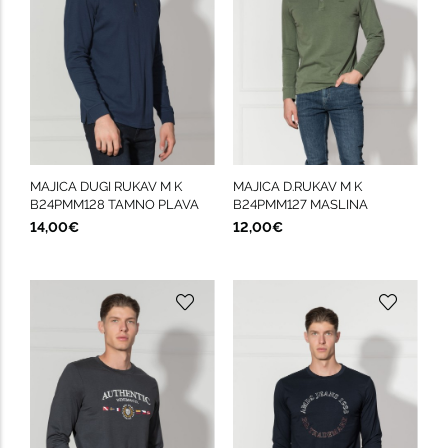
MAJICA DUGI RUKAV M K
MAJICA D.RUKAV M K
B24PMM128 TAMNO PLAVA
B24PMM127 MASLINA
14,00€
12,00€