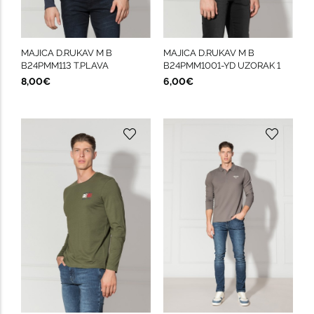
MAJICA D.RUKAV M B
MAJICA D.RUKAV M B
B24PMM113 T.PLAVA
B24PMM1001-YD UZORAK 1
8,00€
6,00€