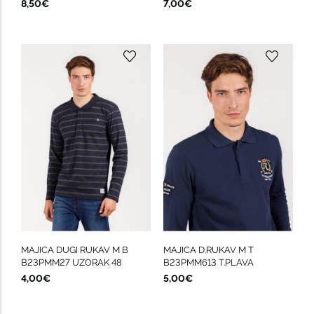
8,50€
7,00€
MAJICA DUGI RUKAV M B
MAJICA D.RUKAV M T
B23PMM27 UZORAK 48
B23PMM613 T.PLAVA
4,00€
5,00€